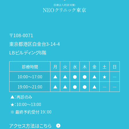
〒108-0071
東京都港区白金台3-14-4
LBビルディング6階
診療時間
月
火
水
木
金
土
日
10:00～17:00
▲
▲
●
●
▲
★
―
19:00～21:00
▲
▲
●
●
▲
―
―
▲：再診のみ
★：10:00～13:00
※ 最終予約受付 19：00
アクセス方法はこちら