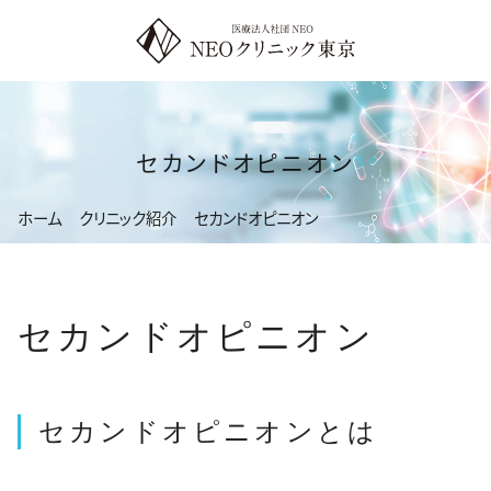
コ
ン
テ
ン
ツ
セカンドオピニオン
へ
ス
ホーム
クリニック紹介
セカンドオピニオン
キ
ッ
プ
セカンドオピニオン
セカンドオピニオンとは