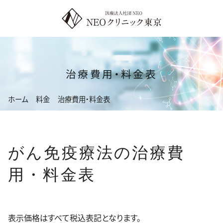
コ
ン
テ
ン
ツ
治療費用・料金表
へ
ス
ホーム
料金
治療費用・料金表
キ
ッ
プ
がん免疫療法の治療費
用・料金表
表示価格はすべて税込表記となります。