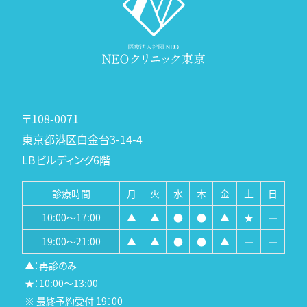
〒108-0071
東京都港区白金台3-14-4
LBビルディング6階
診療時間
月
火
水
木
金
土
日
10:00～17:00
▲
▲
●
●
▲
★
―
19:00～21:00
▲
▲
●
●
▲
―
―
▲：再診のみ
★：10:00～13:00
※ 最終予約受付 19：00