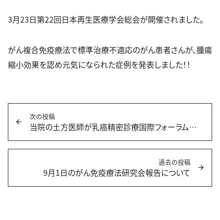
3月23日第22回日本再生医療学会総会が開催されました。
がん複合免疫療法で標準治療不適応のがん患者さんが、腫瘍
縮小効果を認め元気になられた症例を発表しました！！
投
次の投稿
稿
当院の土方医師が乳癌精密診療国際フォーラムで講演を致しました。
次
ナ
の
ビ
投
ゲ
稿：
過去の投稿
ー
9月1日のがん免疫療法研究会報告について
過
シ
去
ョ
の
ン
投