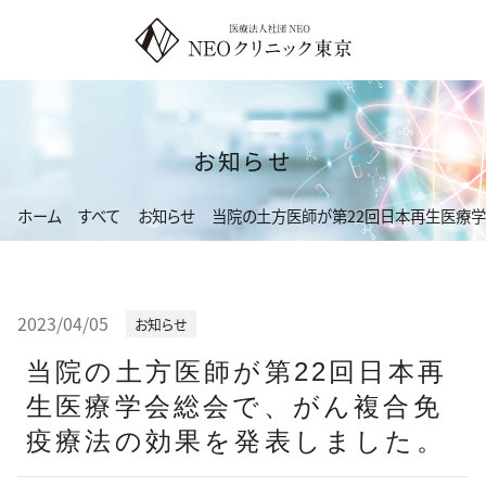
コ
ン
テ
ン
ツ
お知らせ
へ
ス
ホーム
すべて
お知らせ
当院の土方医師が第22回日本再生医療学
キ
ッ
プ
2023/04/05
お知らせ
当院の土方医師が第22回日本再
生医療学会総会で、がん複合免
疫療法の効果を発表しました。