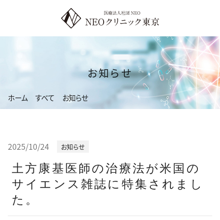
コ
ン
テ
ン
ツ
お知らせ
へ
ス
ホーム
すべて
お知らせ
キ
ッ
プ
2025/10/24
お知らせ
土方康基医師の治療法が米国の
サイエンス雑誌に特集されまし
た。