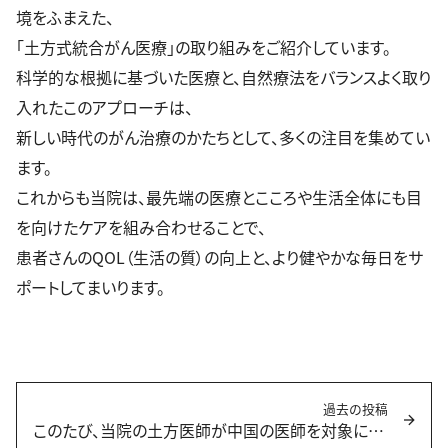
境をふまえた、
「土方式統合がん医療」の取り組みをご紹介しています。
科学的な根拠に基づいた医療と、自然療法をバランスよく取り
入れたこのアプローチは、
新しい時代のがん治療のかたちとして、多くの注目を集めてい
ます。
これからも当院は、最先端の医療とこころや生活全体にも目
を向けたケアを組み合わせることで、
患者さんのQOL（生活の質）の向上と、より健やかな毎日をサ
ポートしてまいります。
投
稿
過去の投稿
ナ
このたび、当院の土方医師が中国の医師を対象に免疫治療についてのオンライン講演会を行いました。
過