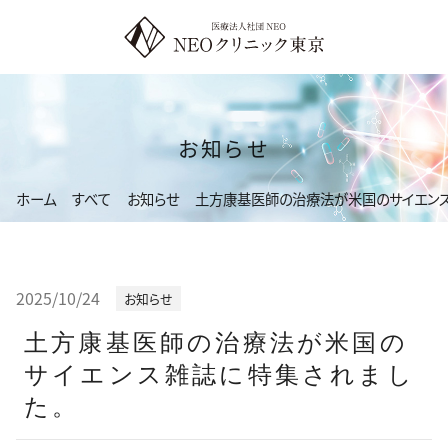
コ
ン
テ
ン
ツ
お知らせ
へ
ス
ホーム
すべて
お知らせ
土方康基医師の治療法が米国のサイエンス
キ
ッ
プ
2025/10/24
お知らせ
土方康基医師の治療法が米国の
サイエンス雑誌に特集されまし
た。